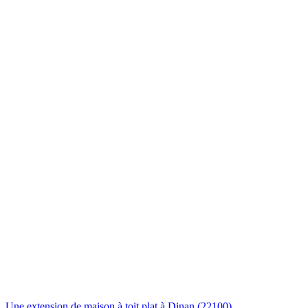
Une extension de maison à toit plat à Dinan (22100)