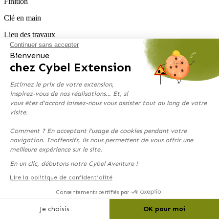
Finition
Clé en main
Lieu des travaux
Continuer sans accepter
Pacé (35210)
Bienvenue
chez Cybel Extension
Agence
35 – AGENCE Saint-Méen-le-Grand
Estimez le prix de votre extension,
inspirez-vous de nos réalisations… Et, si
>
vous êtes d’accord laissez-nous vous assister tout au long de votre
visite.
Comment ? En acceptant l’usage de cookies pendant votre
navigation. Inoffensifs, ils nous permettent de vous offrir une
meilleure expérience sur le site.
En un clic, débutons notre Cybel Aventure !
Lire la politique de confidentialité
Consentements certifiés par
Je choisis
OK pour moi