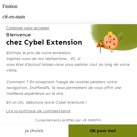
Finition
clé-en-main
Lieu des travaux
Continuer sans accepter
Bienvenue
Châteauneuf d’Ille et Vilaine (35430)
chez Cybel Extension
Agence
Estimez le prix de votre extension,
35 – AGENCE Saint Malo – Dinard
inspirez-vous de nos réalisations… Et, si
vous êtes d’accord laissez-nous vous assister tout au long de votre
>
visite.
Comment ? En acceptant l’usage de cookies pendant votre
navigation. Inoffensifs, ils nous permettent de vous offrir une
meilleure expérience sur le site.
En un clic, débutons notre Cybel Aventure !
Lire la politique de confidentialité
Consentements certifiés par
Je choisis
OK pour moi