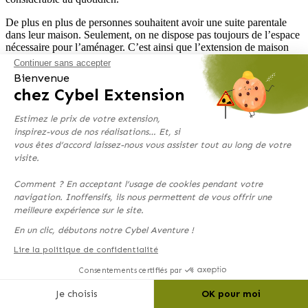
De plus en plus de personnes souhaitent avoir une suite parentale
dans leur maison. Seulement, on ne dispose pas toujours de l’espace
nécessaire pour l’aménager. C’est ainsi que l’extension de maison
devient une solution simple pour bénéficier de cet espace tout en
Continuer sans accepter
ajoutant des m² à sa maison.
Bienvenue
chez Cybel Extension
>
Estimez le prix de votre extension,
Intégrer son extension à sa maison
inspirez-vous de nos réalisations… Et, si
vous êtes d’accord laissez-nous vous assister tout au long de votre
Afin d’intégrer l’extension avec le bâti existant, il était essentiel de
visite.
reprendre des aspects architecturaux similaires. La maison des
clients se trouvant sur un terrain à légère pente, il était nécessaire de
Comment ? En acceptant l’usage de cookies pendant votre
créer un soubassement en parpaing. Ainsi, le faitage de l’extension
navigation. Inoffensifs, ils nous permettent de vous offrir une
est de la même hauteur que celui de l’existant. L’extension créée
meilleure expérience sur le site.
dans la continuité de la maison s’accorde très bien avec son bardage
en bois.
En un clic, débutons notre Cybel Aventure !
Lire la politique de confidentialité
Consentements certifiés par
Je choisis
OK pour moi