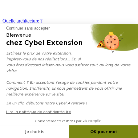
Quelle architecture ?
Continuer sans accepter
Comment construire un garage à toit plat ?
Bienvenue
chez Cybel Extension
Difficile de passer à côté, depuis plusieurs années, le toit plat est
omniprésent dans le paysage urbain. C'est la tendance des maisons à
Estimez le prix de votre extension,
l'architecture moderne.
inspirez-vous de nos réalisations… Et, si
>
vous êtes d’accord laissez-nous vous assister tout au long de votre
visite.
Comment ? En acceptant l’usage de cookies pendant votre
navigation. Inoffensifs, ils nous permettent de vous offrir une
meilleure expérience sur le site.
En un clic, débutons notre Cybel Aventure !
Lire la politique de confidentialité
Consentements certifiés par
Je choisis
OK pour moi
Quelle architecture ?