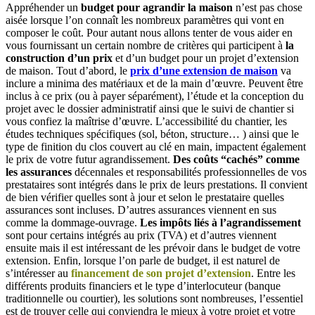
Appréhender un
budget pour agrandir la maison
n’est pas chose
aisée lorsque l’on connaît les nombreux paramètres qui vont en
composer le coût. Pour autant nous allons tenter de vous aider en
vous fournissant un certain nombre de critères qui participent à
la
construction d’un prix
et d’un budget pour un projet d’extension
de maison. Tout d’abord, le
prix d’une extension de maison
va
inclure a minima des matériaux et de la main d’œuvre. Peuvent être
inclus à ce prix (ou à payer séparément), l’étude et la conception du
projet avec le dossier administratif ainsi que le suivi de chantier si
vous confiez la maîtrise d’œuvre. L’accessibilité du chantier, les
études techniques spécifiques (sol, béton, structure… ) ainsi que le
type de finition du clos couvert au clé en main, impactent également
le prix de votre futur agrandissement.
Des coûts “cachés” comme
les assurances
décennales et responsabilités professionnelles de vos
prestataires sont intégrés dans le prix de leurs prestations. Il convient
de bien vérifier quelles sont à jour et selon le prestataire quelles
assurances sont incluses. D’autres assurances viennent en sus
comme la dommage-ouvrage.
Les impôts liés à l’agrandissement
sont pour certains intégrés au prix (TVA) et d’autres viennent
ensuite mais il est intéressant de les prévoir dans le budget de votre
extension. Enfin, lorsque l’on parle de budget, il est naturel de
s’intéresser au
financement de son projet d’extension
. Entre les
différents produits financiers et le type d’interlocuteur (banque
traditionnelle ou courtier), les solutions sont nombreuses, l’essentiel
est de trouver celle qui conviendra le mieux à votre projet et votre