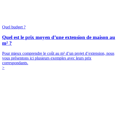
Quel budget ?
Quel est le prix moyen d’une extension de maison au
m² ?
Pour mieux comprendre le coût au m² d’un projet d’extension, nous
vous présentons ici plusieurs exemples avec leurs prix
correspondants.
>