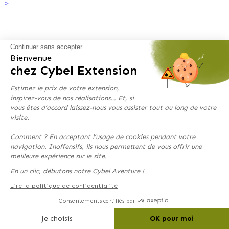
>
Continuer sans accepter
Bienvenue
chez Cybel Extension
Estimez le prix de votre extension,
inspirez-vous de nos réalisations… Et, si
vous êtes d’accord laissez-nous vous assister tout au long de votre
visite.
Quel budget ?
Comment ? En acceptant l’usage de cookies pendant votre
navigation. Inoffensifs, ils nous permettent de vous offrir une
Quelles extensions de maison coûtent le moins cher ?
meilleure expérience sur le site.
Une idée précise de l’extension de vos rêves ? Reste à voir le coût
En un clic, débutons notre Cybel Aventure !
de votre projet d’agrandissement de maison. Découvrez comment
Lire la politique de confidentialité
agrandir sa maison avec un petit budget.
>
Consentements certifiés par
Voir plus de conseils
Je choisis
OK pour moi