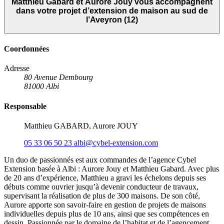
Matthieu Gabard et Aurore Jouy vous accompagnent
dans votre projet d’extension de maison au sud de
l’Aveyron (12)
Coordonnées
Adresse
80 Avenue Dembourg
81000 Albi
Responsable
Matthieu GABARD, Aurore JOUY
05 33 06 50 23
albi@cybel-extension.com
Un duo de passionnés est aux commandes de l’agence Cybel
Extension basée à Albi : Aurore Jouy et Matthieu Gabard. Avec plus
de 20 ans d’expérience, Matthieu a gravi les échelons depuis ses
débuts comme ouvrier jusqu’à devenir conducteur de travaux,
supervisant la réalisation de plus de 300 maisons. De son côté,
Aurore apporte son savoir-faire en gestion de projets de maisons
individuelles depuis plus de 10 ans, ainsi que ses compétences en
dessin. Passionnée par le domaine de l’habitat et de l’agencement,