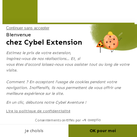
Continuer sans accepter
Bienvenue
chez Cybel Extension
Estimez le prix de votre extension,
inspirez-vous de nos réalisations… Et, si
vous êtes d’accord laissez-nous vous assister tout au long de votre
Nos services d’extension de maison à Albi
visite.
Notre agence conçoit et réalise tous types d’extensions et
Comment ? En acceptant l’usage de cookies pendant votre
d’agrandissements pour votre maison. Bois, parpaing, brique, toiture
navigation. Inoffensifs, ils nous permettent de vous offrir une
à deux pentes, monopente ou toit plat : quel que soit le matériau ou
meilleure expérience sur le site.
le style architectural souhaité, nous adaptons notre savoir-faire à
votre projet.
En un clic, débutons notre Cybel Aventure !
Lire la politique de confidentialité
Consentements certifiés par
Extension de maison, agrandissement de garage, création d’une suite
parentale, d’une pièce de vie supplémentaire ou de tout autre espace
Je choisis
OK pour moi
sur mesure : nous intervenons quelle que soit la surface à créer.