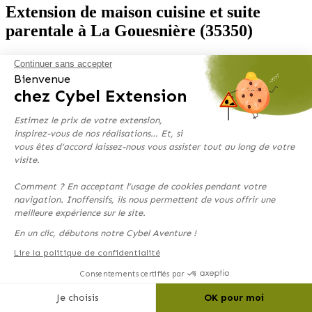
Extension de maison cuisine et suite
parentale à La Gouesnière (35350)
CYBEL EXTENSION, réseau national spécialiste de l’extension de
Continuer sans accepter
maison et garage, est présent sur de nombreux territoires français.
Bienvenue
Dans la région Bretagne et plus précisément dans le département
chez Cybel Extension
d’Ille-et-Vilaine (35), l’agence de Saint Malo - Dinan, travaille sur
de nombreux projets et vous présente dans cet article, une réalisation
Estimez le prix de votre extension,
dont les travaux se sont récemment achevés.
inspirez-vous de nos réalisations… Et, si
Destination
vous êtes d’accord laissez-nous vous assister tout au long de votre
visite.
cuisine, suite-parentale
Comment ? En acceptant l’usage de cookies pendant votre
Surface
navigation. Inoffensifs, ils nous permettent de vous offrir une
meilleure expérience sur le site.
34 m²
En un clic, débutons notre Cybel Aventure !
Durée chantier
Lire la politique de confidentialité
5 mois
Consentements certifiés par
Mode constructif
Je choisis
OK pour moi