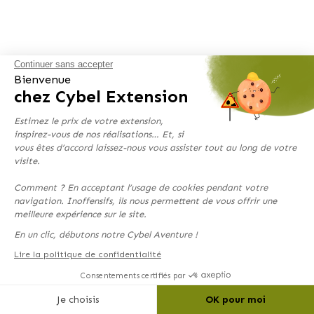
Continuer sans accepter
Bienvenue
chez Cybel Extension
Estimez le prix de votre extension,
Vue de l’extension à Vayres
inspirez-vous de nos réalisations… Et, si
vous êtes d’accord laissez-nous vous assister tout au long de votre
Un nouvel espace d’accueil et un séjour
visite.
Au départ, les propriétaires souhaitaient installer une véranda pour
Comment ? En acceptant l’usage de cookies pendant votre
agrandir leur séjour et gagner en luminosité. Cependant, ce projet a
navigation. Inoffensifs, ils nous permettent de vous offrir une
été refusé par la mairie, en raison des contraintes réglementaires liées
meilleure expérience sur le site.
à la situation du bien en zone protégée par les Architectes des
En un clic, débutons notre Cybel Aventure !
Bâtiments de France (ABF).
Cette classification impose en effet un cadre très strict visant à
Lire la politique de confidentialité
préserver l’harmonie architecturale et le patrimoine local. Plutôt que
de renoncer à leur projet ou d’envisager un déménagement, les
Consentements certifiés par
propriétaires ont choisi de repenser leur espace de vie en optant pour
une extension plus adaptée à leurs besoins et conforme aux
Je choisis
OK pour moi
exigences locales. Pour cela, ils ont fait appel à l’agence
Cybel