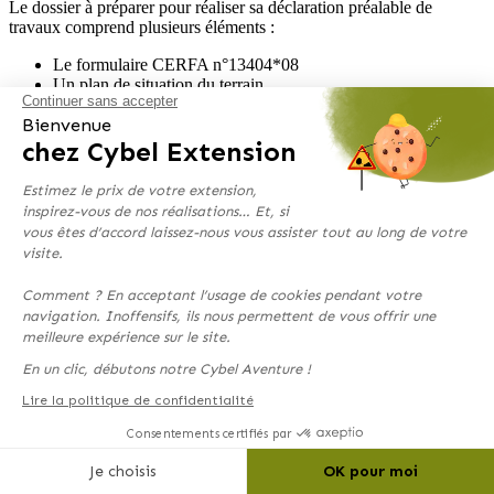
Le dossier à préparer pour réaliser sa déclaration préalable de
travaux comprend plusieurs éléments :
Le formulaire CERFA n°13404*08
Un plan de situation du terrain
Continuer sans accepter
Un plan de masse
Bienvenue
Un plan des façades et des toitures
Un plan de coupe
chez Cybel Extension
Un document graphique 3D
Une représentation de l’aspect extérieur
Estimez le prix de votre extension,
Une photographie lointaine de l’extension
inspirez-vous de nos réalisations… Et, si
Une photographie de l’extension dans son environnement
vous êtes d’accord laissez-nous vous assister tout au long de votre
proche
visite.
La liste des pièces à joindre au dossier est presque aussi longue que
Comment ? En acceptant l’usage de cookies pendant votre
pour un permis de construire.
navigation. Inoffensifs, ils nous permettent de vous offrir une
meilleure expérience sur le site.
Le dossier se dépose de manière physique en mairie ou directement
par voie dématérialisée sur le site internet de votre mairie ou par
En un clic, débutons notre Cybel Aventure !
mail.
Lire la politique de confidentialité
Les pièces à fournir et édifier pour
réaliser la demande préalable de
travaux
sont aussi importantes que pour un permis de construire :
Consentements certifiés par
plan de situation, formulaire cerfa, plan des façades, photographie
Je choisis
OK pour moi
en environnement proche et lointain, le plan de masse, le plan de